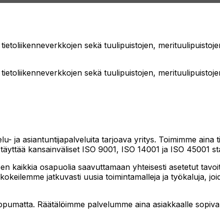
a tietoliikenneverkkojen sekä tuulipuistojen, merituulipuisto
a tietoliikenneverkkojen sekä tuulipuistojen, merituulipuisto
 ja asiantuntijapalveluita tarjoava yritys. Toimimme aina til
 se täyttää kansainväliset ISO 9001, ISO 14001 ja ISO 45001 st
n kaikkia osapuolia saavuttamaan yhteisesti asetetut tavoitt
kokeilemme jatkuvasti uusia toimintamalleja ja työkaluja, j
iippumatta. Räätälöimme palvelumme aina asiakkaalle sopi