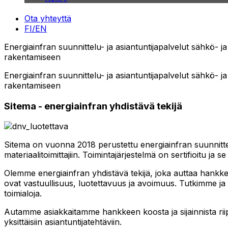
Ota yhteyttä
FI/EN
Energiainfran suunnittelu- ja asiantuntijapalvelut sähkö- j
rakentamiseen
Energiainfran suunnittelu- ja asiantuntijapalvelut sähkö- j
rakentamiseen
Sitema - energiainfran yhdistävä tekijä
Sitema on vuonna 2018 perustettu energiainfran suunnittelu-
materiaalitoimittajiin. Toimintajärjestelmä on sertifioitu ja
Olemme energiainfran yhdistävä tekijä, joka auttaa hankkee
ovat vastuullisuus, luotettavuus ja avoimuus. Tutkimme ja 
toimialoja.
Autamme asiakkaitamme hankkeen koosta ja sijainnista r
yksittäisiin asiantuntijatehtäviin.