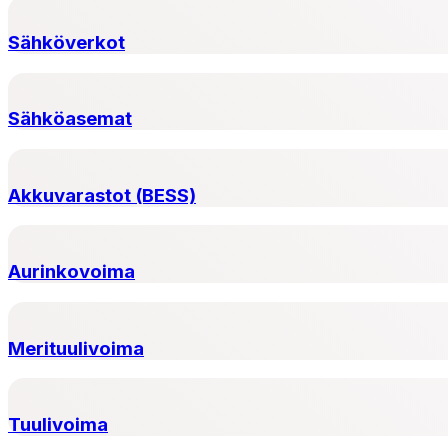
Sähköverkot
Sähköasemat
Akkuvarastot (BESS)
Aurinkovoima
Merituulivoima
Tuulivoima