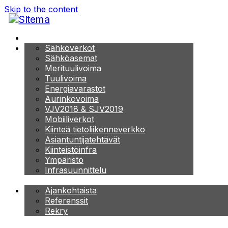
Skip to the content
ETUSIVU
PALVELUT
Sähköverkot
Sähköasemat
Merituulivoima
Tuulivoima
Energiavarastot
Aurinkovoima
VJV2018 & SJV2019
Mobiiliverkot
Kiinteä tietoliikenneverkko
Asiantuntijatehtävät
Kiinteistöinfra
Ympäristö
Infrasuunnittelu
YRITYS
Ajankohtaista
Referenssit
Rekry