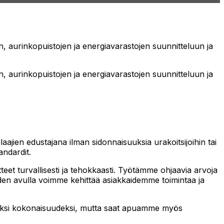
jen, aurinkopuistojen ja energiavarastojen suunnitteluun ja
jen, aurinkopuistojen ja energiavarastojen suunnitteluun ja
aajien edustajana ilman sidonnaisuuksia urakoitsijoihin tai
andardit.
eet turvallisesti ja tehokkaasti. Työtämme ohjaavia arvoja
oiden avulla voimme kehittää asiakkaidemme toimintaa ja
vaksi kokonaisuudeksi, mutta saat apuamme myös