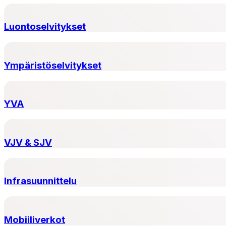
Luontoselvitykset
Ympäristöselvitykset
YVA
VJV & SJV
Infrasuunnittelu
Mobiiliverkot