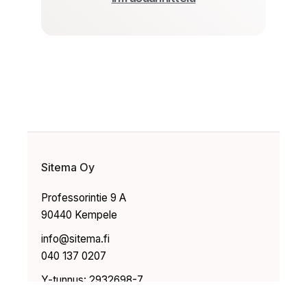
Sitema Oy
Professorintie 9 A
90440 Kempele
info@sitema.fi
040 137 0207
Y-tunnus: 2932698-7