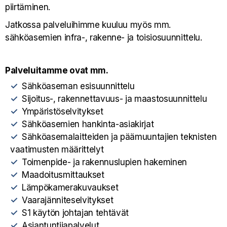
piirtäminen.
Jatkossa palveluihimme kuuluu myös mm.
sähköasemien infra-, rakenne- ja toisiosuunnittelu.
Palveluitamme ovat mm.
Sähköaseman esisuunnittelu
Sijoitus-, rakennettavuus- ja maastosuunnittelu
Ympäristöselvitykset
Sähköasemien hankinta-asiakirjat
Sähköasemalaitteiden ja päämuuntajien teknisten
vaatimusten määrittelyt
Toimenpide- ja rakennuslupien hakeminen
Maadoitusmittaukset
Lämpökamerakuvaukset
Vaarajänniteselvitykset
S1 käytön johtajan tehtävät
Asiantuntijapalvelut