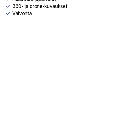
360- ja drone-kuvaukset
Valvonta
Sitema Oy
Professorintie 9 A
90440 Kempele
info@sitema.fi
040 137 0207
Y-tunnus: 2932698-7