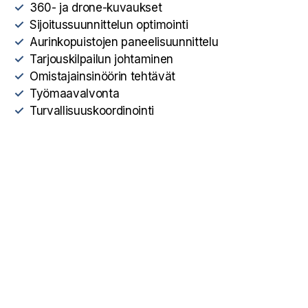
360- ja drone-kuvaukset
Sijoitussuunnittelun optimointi
Aurinkopuistojen paneelisuunnittelu
Tarjouskilpailun johtaminen
Omistajainsinöörin tehtävät
Työmaavalvonta
Turvallisuuskoordinointi
Sitema Oy
Professorintie 9 A
90440 Kempele