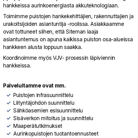
hankkeissa aurinkoenergiasta akkuteknologiaan.
Toimimme puistojen hankekehittäjien, rakennuttajien ja
urakoitsijoiden asiantuntija -roolissa. Asiakkaamme
ovat tottuneet siihen, että Siteman laaja
asiantuntemus on apuna kaikissa puiston osa-alueissa
hankkeen alusta loppuun saakka.
Koordinoimme myös VJV- prosessin läpiviennin
hankkeissa.
Palveluitamme ovat mm.
Puistojen infrasuunnittelu
Liityntäjohdon suunnittelu
Sähköasemien esisuunnittelu
Sisäverkon mitoitus ja suunnittelu
Maaperätutkimukset
Aurinkopuistojen tuotantoennusteet