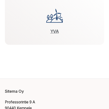
YVA
Sitema Oy
Professorintie 9 A
90440 Kempele