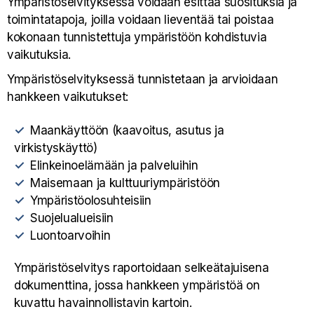
Ympäristöselvityksessä voidaan esittää suosituksia ja
toimintatapoja, joilla voidaan lieventää tai poistaa
kokonaan tunnistettuja ympäristöön kohdistuvia
vaikutuksia.
Ympäristöselvityksessä tunnistetaan ja arvioidaan
hankkeen vaikutukset:
Maankäyttöön (kaavoitus, asutus ja
virkistyskäyttö)​
Elinkeinoelämään ja palveluihin ​
Maisemaan ja kulttuuriympäristöön​
Ympäristöolosuhteisiin​
Suojelualueisiin​
Luontoarvoihin
Ympäristöselvitys raportoidaan selkeätajuisena
dokumenttina, jossa hankkeen ympäristöä on
kuvattu havainnollistavin kartoin. ​