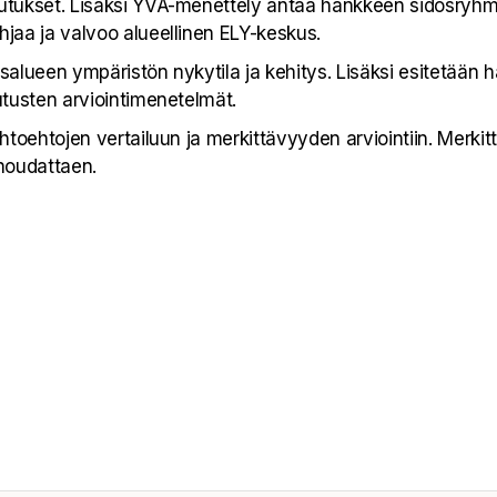
kutukset. Lisäksi YVA-menettely antaa hankkeen sidosryhm
jaa ja valvoo alueellinen ELY-keskus.​
alueen ympäristön nykytila ja kehitys. Lisäksi esitetään
utusten arviointimenetelmät.​
ihtoehtojen vertailuun ja merkittävyyden arviointiin. Merkit
noudattaen.