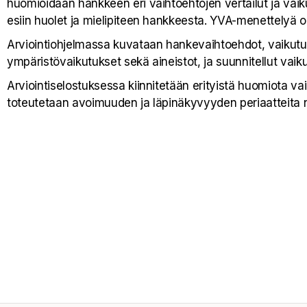
huomioidaan hankkeen eri vaihtoehtojen vertailut ja vai
esiin huolet ja mielipiteen hankkeesta. YVA-menettelyä oh
Arviointiohjelmassa kuvataan hankevaihtoehdot, vaikutus
ympäristövaikutukset sekä aineistot, ja suunnitellut vaik
Arviointiselostuksessa kiinnitetään erityistä huomiota va
toteutetaan avoimuuden ja läpinäkyvyyden periaatteita 