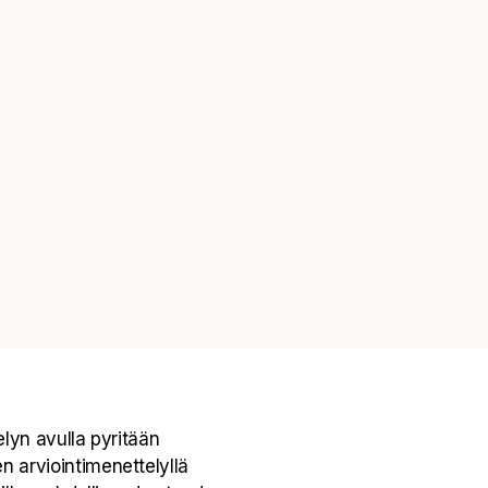
elyn avulla pyritään
 arviointimenettelyllä