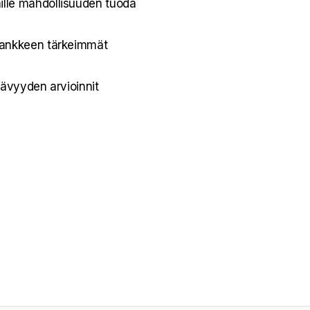
ille mahdollisuuden tuoda
 hankkeen tärkeimmät
tävyyden arvioinnit