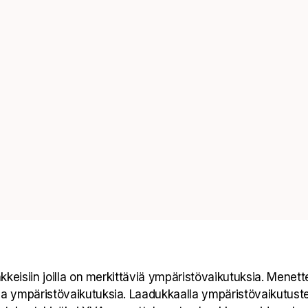
keisiin joilla on merkittäviä ympäristövaikutuksia. Menett
 ympäristövaikutuksia. Laadukkaalla ympäristövaikutusten