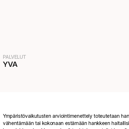
PALVELUT
YVA
Ympäristövaikutusten arviointimenettely toteutetaan hank
vähentämään tai kokonaan estämään hankkeen haitallisia