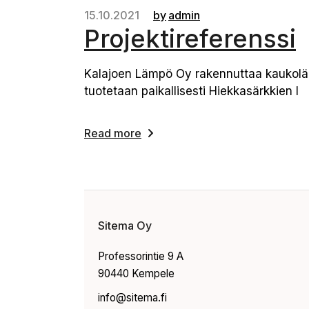
15.10.2021
by
admin
Projektireferenssi
Kalajoen Lämpö Oy rakennuttaa kaukolämpö
tuotetaan paikallisesti Hiekkasärkkien l
Read more
Sitema Oy
Professorintie 9 A
90440 Kempele
info@sitema.fi