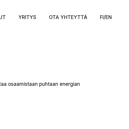
UT
YRITYS
OTA YHTEYTTÄ
FI/EN
istaa osaamistaan puhtaan energian