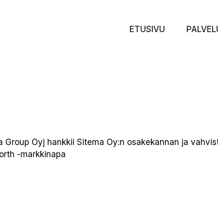
ETUSIVU
PALVEL
rta Group Oyj hankkii Sitema Oy:n osakekannan ja vahv
orth -markkinapa