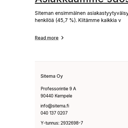
Siteman ensimmäinen asiakastyytyväisyysk
henkilöä (45,7 %). Kiitämme kaikkia v
Read more
Sitema Oy
Professorintie 9 A
90440 Kempele
info@sitema.fi
040 137 0207
Y-tunnus: 2932698-7