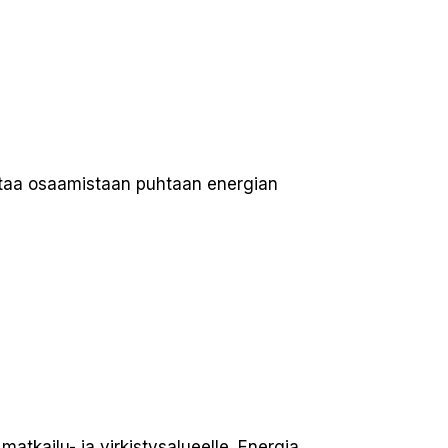
istaa osaamistaan puhtaan energian
tkailu- ja virkistysalueelle. Energia