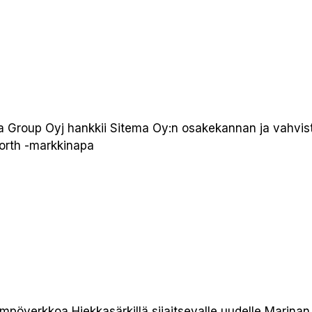
rta Group Oyj hankkii Sitema Oy:n osakekannan ja vahv
orth -markkinapa
verkkoa Hiekkasärkillä sijaitsevalle uudelle Marinan ma