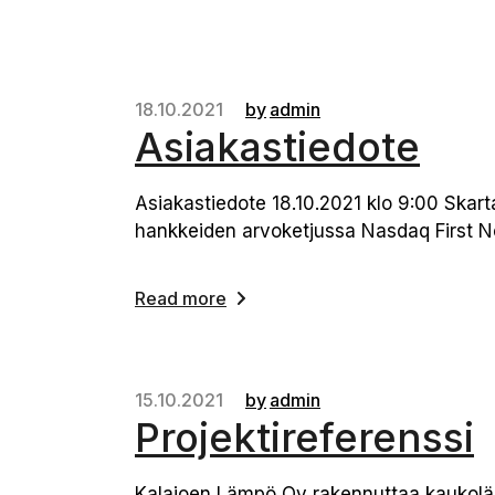
18.10.2021
by
admin
Asiakastiedote
Asiakastiedote 18.10.2021 klo 9:00 Ska
hankkeiden arvoketjussa Nasdaq First N
Read more
15.10.2021
by
admin
Projektireferenssi
Kalajoen Lämpö Oy rakennuttaa kaukolämpö