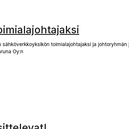
imialajohtajaksi
sähköverkkoyksikön toimialajohtajaksi ja johtoryhmän 
aruna Oy:n
ttelevat!