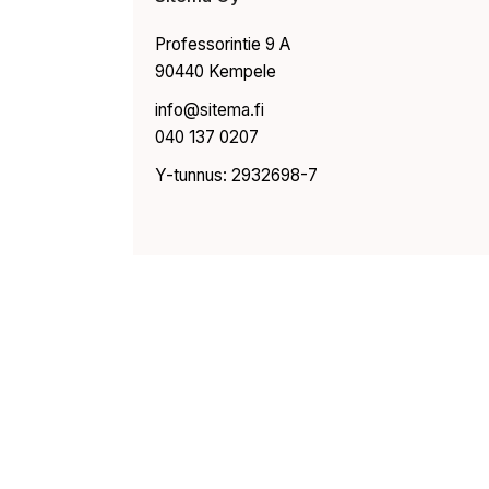
Professorintie 9 A
90440 Kempele
info@sitema.fi
040 137 0207
Y-tunnus: 2932698-7