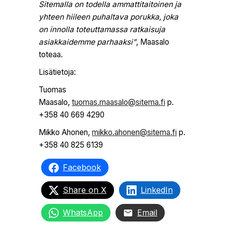
Sitemalla on todella ammattitaitoinen ja
yhteen hiileen puhaltava porukka, joka
on innolla toteuttamassa ratkaisuja
asiakkaidemme parhaaksi”
, Maasalo
toteaa.
Lisätietoja:
Tuomas
Maasalo,
tuomas.maasalo@sitema.fi
p.
+358 40 669 4290
Mikko Ahonen,
mikko.ahonen@sitema.fi
p.
+358 40 825 6139
Facebook
Share on X
LinkedIn
WhatsApp
Email