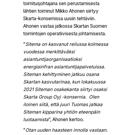
toimitusjohtajana sen perustamisesta
lähtien toiminut Mikko Ahonen siirtyy
Skarta-konsernissa uusiin tehtäviin.
Ahonen vastaa jatkossa Skartan Suomen
toimintojen operatiivisesta johtamisesta.
”
Sitema on kasvanut reilussa kolmessa
vuodessa merkittäväksi
asiantuntijaorganisaatioksi
energiainfran asiantuntijapalveluissa.
Siteman kehittyminen jatkuu osana
Skartan kasvutarinaa, kun lokakuussa
2021 Siteman osakekanta siirtyi osaksi
Skarta Group Oyj -konsernia. Olen
iloinen siitä, että juuri Tuomas jatkaa
Siteman kipparina yhtiön eteenpäin
luotaamista
”, Ahonen kertoo.
”
Otan uuden haasteen innolla vastaan.