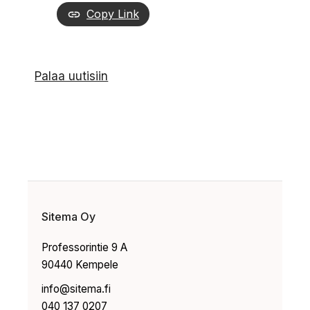
Copy Link
Palaa uutisiin
Sitema Oy
Professorintie 9 A
90440 Kempele
info@sitema.fi
040 137 0207