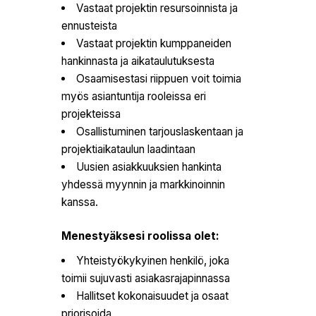
Vastaat projektin resursoinnista ja
ennusteista
Vastaat projektin kumppaneiden
hankinnasta ja aikataulutuksesta
Osaamisestasi riippuen voit toimia
myös asiantuntija rooleissa eri
projekteissa
Osallistuminen tarjouslaskentaan ja
projektiaikataulun laadintaan
Uusien asiakkuuksien hankinta
yhdessä myynnin ja markkinoinnin
kanssa.
Menestyäksesi roolissa olet:
Yhteistyökykyinen henkilö, joka
toimii sujuvasti asiakasrajapinnassa
Hallitset kokonaisuudet ja osaat
priorisoida