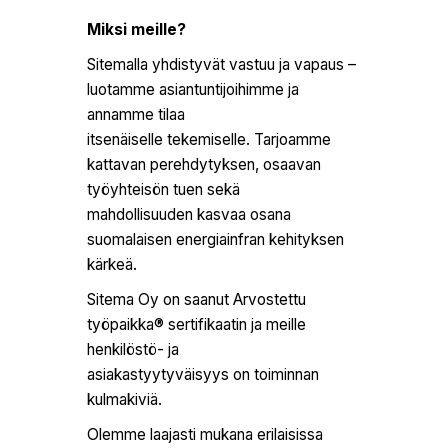
Miksi meille?
Sitemalla yhdistyvät vastuu ja vapaus –
luotamme asiantuntijoihimme ja
annamme tilaa
itsenäiselle tekemiselle. Tarjoamme
kattavan perehdytyksen, osaavan
työyhteisön tuen sekä
mahdollisuuden kasvaa osana
suomalaisen energiainfran kehityksen
kärkeä.
Sitema Oy on saanut Arvostettu
työpaikka® sertifikaatin ja meille
henkilöstö- ja
asiakastyytyväisyys on toiminnan
kulmakiviä.
Olemme laajasti mukana erilaisissa