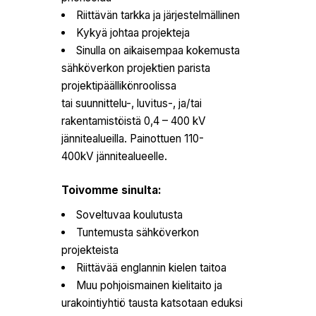
Riittävän tarkka ja järjestelmällinen
Kykyä johtaa projekteja
Sinulla on aikaisempaa kokemusta
sähköverkon projektien parista
projektipäällikönroolissa
tai suunnittelu-, luvitus-, ja/tai
rakentamistöistä 0,4 – 400 kV
jännitealueilla. Painottuen 110-
400kV jännitealueelle.
Toivomme sinulta:
Soveltuvaa koulutusta
Tuntemusta sähköverkon
projekteista
Riittävää englannin kielen taitoa
Muu pohjoismainen kielitaito ja
urakointiyhtiö tausta katsotaan eduksi