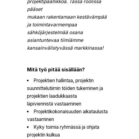
projektipäällikköä. Tässä roolissa
pääset
mukaan rakentamaan kestävämpää
ja toimintavarmempaa
sähköjärjestelmää osana
asiantuntevaa tiimiämme
kansainvälistyvässä markkinassa!
Mitä työ pitää sisällään?
Projektien hallintaa, projektin
suunnittelutiimin töiden tukeminen ja
projektien laadukkaasta
läpiviennistä vastaaminen
Projektikokonaisuuden aikataulusta
vastaaminen
Kyky toimia ryhmässä ja ohjata
projektin kulkua