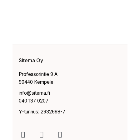
Sitema Oy
Professorintie 9 A
90440 Kempele
info@sitema.fi
040 137 0207
Y-tunnus: 2932698-7