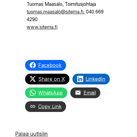
Tuomas Maasalo, Toimitusjohtaja
tuomas.maasalo@sitema.fi
, 040 669
4290
www.sitema.fi
Facebook
Share on X
LinkedIn
WhatsApp
Email
Copy Link
Palaa uutisiin