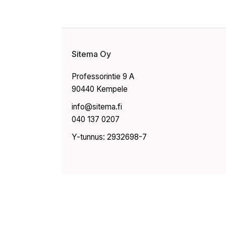
Sitema Oy
Professorintie 9 A
90440 Kempele
info@sitema.fi
040 137 0207
Y-tunnus: 2932698-7