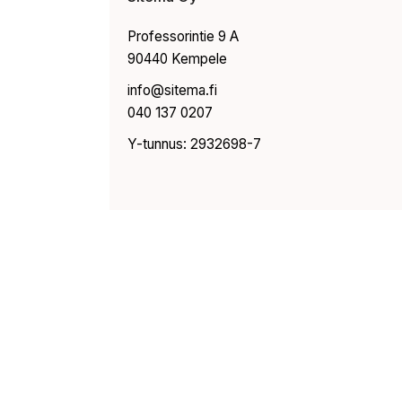
Professorintie 9 A
90440 Kempele
info@sitema.fi
040 137 0207
Y-tunnus: 2932698-7